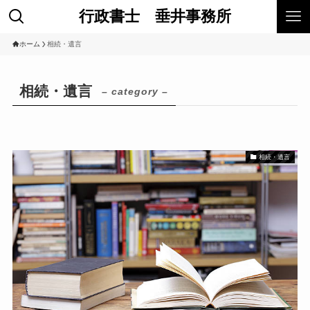
行政書士 垂井事務所
ホーム
相続・遺言
相続・遺言
– category –
相続・遺言