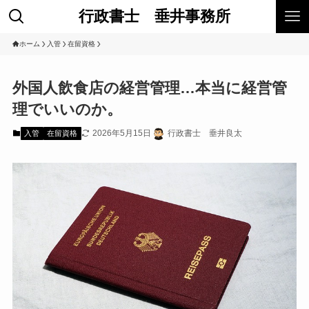
行政書士 垂井事務所
ホーム
入管
在留資格
外国人飲食店の経営管理…本当に経営管
理でいいのか。
2026年5月15日
行政書士 垂井良太
入管
在留資格