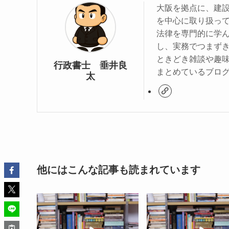
大阪を拠点に、建
を中心に取り扱っ
法律を専門的に学
し、実務でつまず
ときどき雑談や趣
行政書士 垂井良
まとめているブロ
太
他にはこんな記事も読まれています