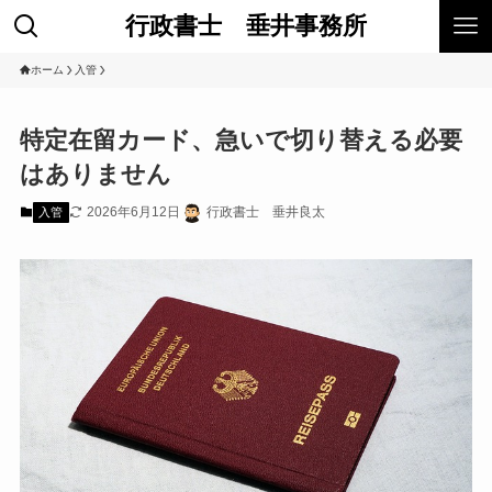
行政書士 垂井事務所
ホーム
入管
特定在留カード、急いで切り替える必要
はありません
2026年6月12日
行政書士 垂井良太
入管