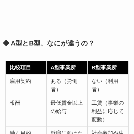
◆ A型とB型、なにが違うの？
比較項目
A型事業所
B型事業所
雇用契約
ある（労働
ない（利用
者）
者）
報酬
最低賃金以上
工賃（事業の
の給与
利益に応じて
変動）
働く目的
就職に向けた
社会参加や生