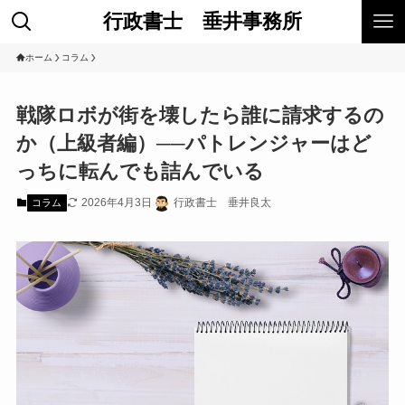
行政書士 垂井事務所
ホーム
コラム
戦隊ロボが街を壊したら誰に請求するの
か（上級者編）──パトレンジャーはど
っちに転んでも詰んでいる
2026年4月3日
行政書士 垂井良太
コラム