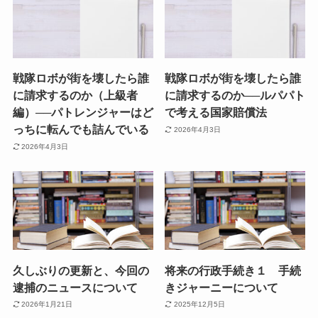
戦隊ロボが街を壊したら誰
戦隊ロボが街を壊したら誰
に請求するのか（上級者
に請求するのか──ルパパト
編）──パトレンジャーはど
で考える国家賠償法
っちに転んでも詰んでいる
2026年4月3日
2026年4月3日
久しぶりの更新と、今回の
将来の行政手続き１ 手続
逮捕のニュースについて
きジャーニーについて
2026年1月21日
2025年12月5日