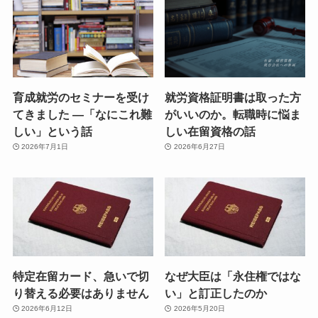
育成就労のセミナーを受け
就労資格証明書は取った方
てきました ―「なにこれ難
がいいのか。転職時に悩ま
しい」という話
しい在留資格の話
2026年7月1日
2026年6月27日
特定在留カード、急いで切
なぜ大臣は「永住権ではな
り替える必要はありません
い」と訂正したのか
2026年6月12日
2026年5月20日