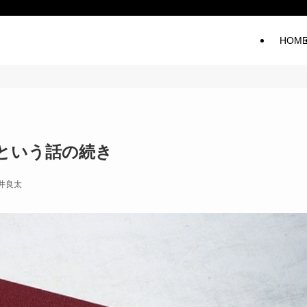
HOM
という話の続き
井良太