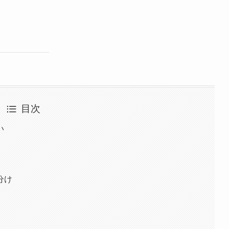
目次
い
分け